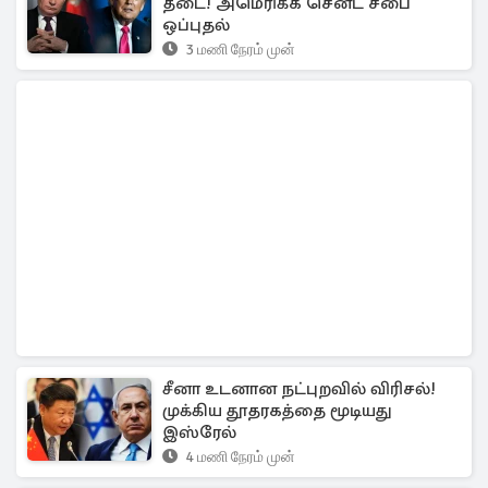
தடை! அமெரிக்க செனட் சபை
ஒப்புதல்
3 மணி நேரம் முன்
சீனா உடனான நட்புறவில் விரிசல்!
முக்கிய தூதரகத்தை மூடியது
இஸ்ரேல்
4 மணி நேரம் முன்