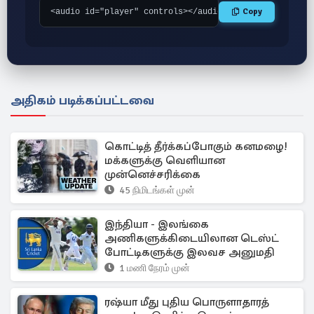
Copy
<audio id="player" controls></audio> <script src="htt
அதிகம் படிக்கப்பட்டவை
கொட்டித் தீர்க்கப்போகும் கனமழை!
மக்களுக்கு வெளியான
முன்னெச்சரிக்கை
45 நிமிடங்கள் முன்
இந்தியா - இலங்கை
அணிகளுக்கிடையிலான டெஸ்ட்
போட்டிகளுக்கு இலவச அனுமதி
1 மணி நேரம் முன்
ரஷ்யா மீது புதிய பொருளாதாரத்