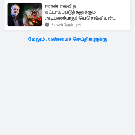
ஈரான் எவ்வித
கட்டாயப்படுத்தலுக்கும்
அடிபணியாது! பெசெஷ்கியன்
அறிவிப்பு
5 மணி நேரம் முன்
மேலும் அண்மைச் செய்திகளுக்கு