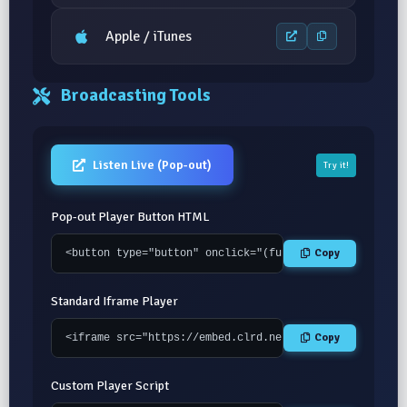
Apple / iTunes
Broadcasting Tools
Listen Live (Pop-out)
Try it!
Pop-out Player Button HTML
Copy
<button type="button" onclick="(function(){var w=500,
Standard Iframe Player
Copy
<iframe src="https://embed.clrd.net/player/019d9c3c-a
Custom Player Script